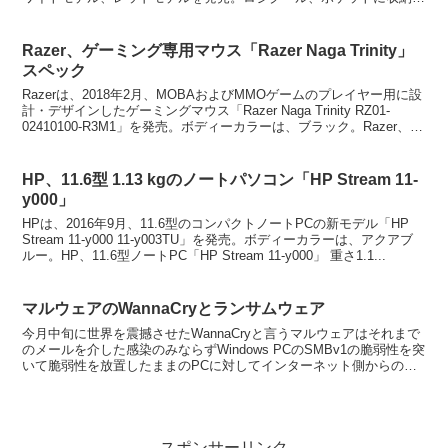
きる超小型マウス「Wireless ...
Razer、ゲーミング専用マウス「Razer Naga Trinity」
スペック
Razerは、2018年2月、MOBAおよびMMOゲームのプレイヤー用に設
計・デザインしたゲーミングマウス「Razer Naga Trinity RZ01-
02410100-R3M1」を発売。ボディーカラーは、ブラック。Razer、ゲ
ーミン...
HP、11.6型 1.13 kgのノートパソコン「HP Stream 11-
y000」
HPは、2016年9月、11.6型のコンパクトノートPCの新モデル「HP
Stream 11-y000 11-y003TU」を発売。ボディーカラーは、アクアブ
ルー。HP、11.6型ノートPC「HP Stream 11-y000」 重さ1.1...
マルウェアのWannaCryとランサムウェア
今月中旬に世界を震撼させたWannaCryと言うマルウェアはそれまで
のメールを介した感染のみならずWindows PCのSMBv1の脆弱性を突
いて脆弱性を放置したままのPCに対してインターネット側からの無
差別なアタックによって世界規模で感染...
スポンサーリンク