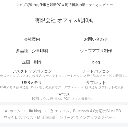
ウェブ関連のお仕事と最新PC＆周辺機器の新モデルとレビュー
有限会社 オフィス純和風
会社案内
お問い合わせ
多品種・少量印刷
ウェブアプリ制作
企画・制作
blog
デスクトップパソコン
ノートパソコン
デスクトップパソコン 絞り込み デスクトップPCの最新モデルやスペック・仕様に関する情報。
ノートパソコン 絞り込みノートPCの最新モデルやスペック・仕様に関する情報。
USBメモリ
タブレット
USBメモリ 絞り込み USBメモリの最新モデルやスペック・仕様に関する情報。
タブレット PC 絞り込み タブレットの最新モデルやスペック・仕様に関する情報。
マウス
PC用 マウス 絞り込み PC用 マウス 最新モデルやスペック・仕様に関する情報。ワイヤレスマウス、有線マウス、接続タイプなど。
ホーム
blog
エレコム、Bluetooth 4.0対応のBlueLED
ワイヤレスマウス「M-BT20BB」シリーズ ラインアップ＆スペック