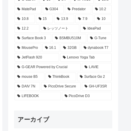
MatePad
G304
Predator
10.2
10.8
15
13.9
7.9
10
12.2
レッツノート
IdeaPad
Surface Book 3
BSMBU510M
G-Tune
MousePro
16.1
32GB
dynabook T7
JetFlash 920
Lenovo Yoga Tab
G-GEAR Powered by Crucial
LAVIE
mouse B5
ThinkBook
Surface Go 2
DAIV 7N
PicoDrive Secure
GH-UF3SR
LIFEBOOK
PicoDrive D3
アーカイブ