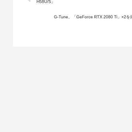
H58U/S」
G-Tune、「GeForce RTX 2080 Ti」