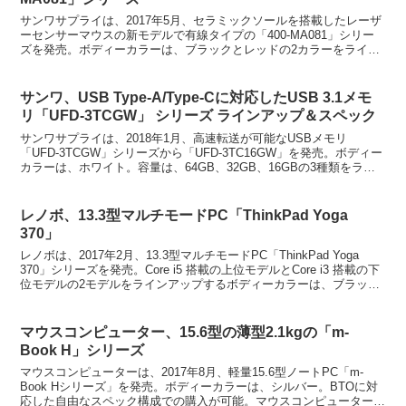
サンワサプライは、2017年5月、セラミックソールを搭載したレーザ
ーセンサーマウスの新モデルで有線タイプの「400-MA081」シリー
ズを発売。ボディーカラーは、ブラックとレッドの2カラーをライン
アップ。サンワ、有線レーザーマウス 5ボタン...
サンワ、USB Type-A/Type-Cに対応したUSB 3.1メモ
リ「UFD-3TCGW」 シリーズ ラインアップ＆スペック
サンワサプライは、2018年1月、高速転送が可能なUSBメモリ
「UFD-3TCGW」シリーズから「UFD-3TC16GW」を発売。ボディー
カラーは、ホワイト。容量は、64GB、32GB、16GBの3種類をライ
ンアップする。サンワ、USB T...
レノボ、13.3型マルチモードPC「ThinkPad Yoga
370」
レノボは、2017年2月、13.3型マルチモードPC「ThinkPad Yoga
370」シリーズを発売。Core i5 搭載の上位モデルとCore i3 搭載の下
位モデルの2モデルをラインアップするボディーカラーは、ブラッ
ク。レノボ、13...
マウスコンピューター、15.6型の薄型2.1kgの「m-
Book H」シリーズ
マウスコンピューターは、2017年8月、軽量15.6型ノートPC「m-
Book Hシリーズ」を発売。ボディーカラーは、シルバー。BTOに対
応した自由なスペック構成での購入が可能。マウスコンピューター、