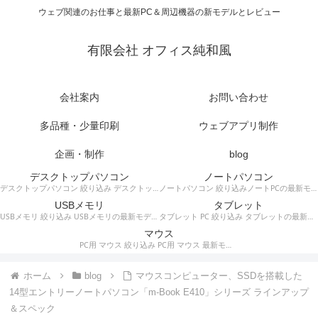
ウェブ関連のお仕事と最新PC＆周辺機器の新モデルとレビュー
有限会社 オフィス純和風
会社案内
お問い合わせ
多品種・少量印刷
ウェブアプリ制作
企画・制作
blog
デスクトップパソコン
ノートパソコン
デスクトップパソコン 絞り込み デスクトップPCの最新モデルやスペック・仕様に関する情報。
ノートパソコン 絞り込みノートPCの最新モデルやスペック・仕様に関する情報。
USBメモリ
タブレット
USBメモリ 絞り込み USBメモリの最新モデルやスペック・仕様に関する情報。
タブレット PC 絞り込み タブレットの最新モデルやスペック・仕様に関する情報。
マウス
PC用 マウス 絞り込み PC用 マウス 最新モデルやスペック・仕様に関する情報。ワイヤレスマウス、有線マウス、接続タイプなど。
ホーム
blog
マウスコンピューター、SSDを搭載した
14型エントリーノートパソコン「m-Book E410」シリーズ ラインアップ
＆スペック