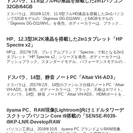
ドスパラ、11.6型フルHD液晶を搭載した2in1パソコン
32GB/64GB
ドスパラは、2016年12月、11.6型フルHD液晶を搭載した2in1パソコ
ンで32GBモデルの「Diginnos DG-D11IWV」と64GBモデルの
「Diginnos DG-D11IWVL」を発売。ボディーカラーは、ブラック。
11.6...
HP、12.3型3K2K液晶を搭載した2in1タブレット「HP
Spectre x2」
HPは、2017年7月、プレミアムブランド「Spectre」で初となる2in1
タブレット「HP Spectre x2」シリーズを発売。ボディーカラーは、
アッシュブラック。スタンダードモデル、パフォーマンスモデルの2
モデルをラインアップする。...
ドスパラ、14型、静音 ノートPC「Altair VH-AD3」
ドスパラは、2017年2月、14型のファンレス仕様のノートPC「Altair
VH-AD3」を発売。ボディーカラーは、ブラック、天板はホワイト。
ドスパラ、14型、静音 ノートPC「Altair VH-AD3」 HDMIポートを搭
載し、Ful...
iiyama PC、RAW現像[Lightroom]向けミドルタワーデ
スクトップパソコン Core i9搭載の「SENSE-R039-
i9KP-LNR-DevelopRAW
パソコン工房は、2018年10月、iiyama PC ブランドよりRAW現像、