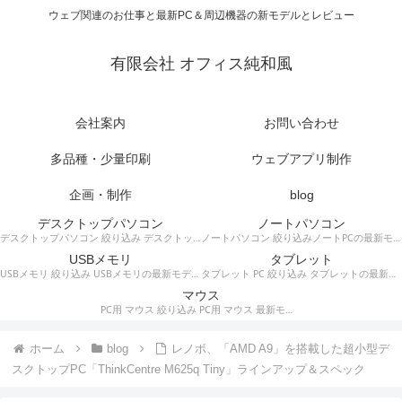
ウェブ関連のお仕事と最新PC＆周辺機器の新モデルとレビュー
有限会社 オフィス純和風
会社案内
お問い合わせ
多品種・少量印刷
ウェブアプリ制作
企画・制作
blog
デスクトップパソコン
ノートパソコン
デスクトップパソコン 絞り込み デスクトップPCの最新モデルやスペック・仕様に関する情報。
ノートパソコン 絞り込みノートPCの最新モデルやスペック・仕様に関する情報。
USBメモリ
タブレット
USBメモリ 絞り込み USBメモリの最新モデルやスペック・仕様に関する情報。
タブレット PC 絞り込み タブレットの最新モデルやスペック・仕様に関する情報。
マウス
PC用 マウス 絞り込み PC用 マウス 最新モデルやスペック・仕様に関する情報。ワイヤレスマウス、有線マウス、接続タイプなど。
ホーム
blog
レノボ、「AMD A9」を搭載した超小型デ
スクトップPC「ThinkCentre M625q Tiny」ラインアップ＆スペック