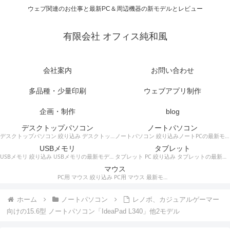
ウェブ関連のお仕事と最新PC＆周辺機器の新モデルとレビュー
有限会社 オフィス純和風
会社案内
お問い合わせ
多品種・少量印刷
ウェブアプリ制作
企画・制作
blog
デスクトップパソコン
ノートパソコン
デスクトップパソコン 絞り込み デスクトップPCの最新モデルやスペック・仕様に関する情報。
ノートパソコン 絞り込みノートPCの最新モデルやスペック・仕様に関する情報。
USBメモリ
タブレット
USBメモリ 絞り込み USBメモリの最新モデルやスペック・仕様に関する情報。
タブレット PC 絞り込み タブレットの最新モデルやスペック・仕様に関する情報。
マウス
PC用 マウス 絞り込み PC用 マウス 最新モデルやスペック・仕様に関する情報。ワイヤレスマウス、有線マウス、接続タイプなど。
ホーム
ノートパソコン
レノボ、カジュアルゲーマー
向けの15.6型 ノートパソコン「IdeaPad L340」他2モデル