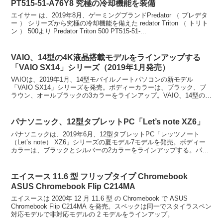
PT515-51-A76Y8 究極の冷却機能を装備
エイサー は、2019年8月、ゲーミングブランドPredator （ プレデタ
ー ） シリーズから究極の冷却機能を備えた redator Triton （ トリト
ン ） 500より Predator Triton 500 PT515-51-...
VAIO、14型の4K液晶搭載モデルをラインアップする
「VAIO SX14」シリーズ（2019年1月発売）
VAIOは、2019年1月、14型モバイルノートパソコンの新モデル
「VAIO SX14」シリーズを発売。ボディーカラーは、ブラック、ブ
ラウン、オールブラックの3カラーをラインアップ。VAIO、14型の
4K液晶搭載モデルをラインアップする「V...
パナソニック、12型タブレットPC「Let’s note XZ6」
パナソニックは、2019年6月、12型タブレットPC「レッツノート
（Let’s note） XZ6」シリーズの夏モデル7モデルを発売。ボディー
カラーは、ブラックとシルバーの2カラーをラインアップする。パナ
ソニック、12型タブレットPC「Le...
エイスース 11.6 型 フリップタイプ Chromebook
ASUS Chromebook Flip C214MA
エイスースは 2020年 12 月 11.6 型 の Chromebook で ASUS
Chromebook Flip C214MA を発売。スペックは同一でスタイラスペン
対応モデルで非対応モデルの 2 モデルをラインアップ。