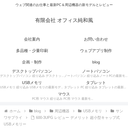
ウェブ関連のお仕事と最新PC＆周辺機器の新モデルとレビュー
有限会社 オフィス純和風
会社案内
お問い合わせ
多品種・少量印刷
ウェブアプリ制作
企画・制作
blog
デスクトップパソコン
ノートパソコン
デスクトップパソコン 絞り込み デスクトップPCの最新モデルやスペック・仕様に関する情報。
ノートパソコン 絞り込みノートPCの最新モデルやスペック・仕様に関する情報。
USBメモリ
タブレット
USBメモリ 絞り込み USBメモリの最新モデルやスペック・仕様に関する情報。
タブレット PC 絞り込み タブレットの最新モデルやスペック・仕様に関する情報。
マウス
PC用 マウス 絞り込み PC用 マウス 最新モデルやスペック・仕様に関する情報。ワイヤレスマウス、有線マウス、接続タイプなど。
ホーム
blog
周辺機器
USBメモリ
サン
ワサプライ
600-3UPG レビュー デメリット 超小型キャップ式
USBメモリー