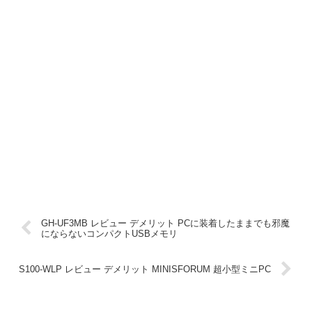
GH-UF3MB レビュー デメリット PCに装着したままでも邪魔
にならないコンパクトUSBメモリ
S100-WLP レビュー デメリット MINISFORUM 超小型ミニPC