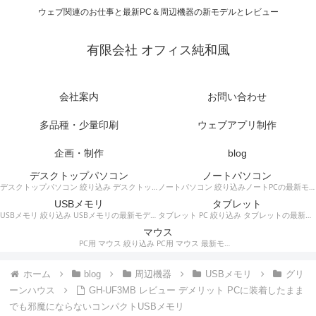
ウェブ関連のお仕事と最新PC＆周辺機器の新モデルとレビュー
有限会社 オフィス純和風
会社案内
お問い合わせ
多品種・少量印刷
ウェブアプリ制作
企画・制作
blog
デスクトップパソコン
ノートパソコン
デスクトップパソコン 絞り込み デスクトップPCの最新モデルやスペック・仕様に関する情報。
ノートパソコン 絞り込みノートPCの最新モデルやスペック・仕様に関する情報。
USBメモリ
タブレット
USBメモリ 絞り込み USBメモリの最新モデルやスペック・仕様に関する情報。
タブレット PC 絞り込み タブレットの最新モデルやスペック・仕様に関する情報。
マウス
PC用 マウス 絞り込み PC用 マウス 最新モデルやスペック・仕様に関する情報。ワイヤレスマウス、有線マウス、接続タイプなど。
ホーム
blog
周辺機器
USBメモリ
グリ
ーンハウス
GH-UF3MB レビュー デメリット PCに装着したまま
でも邪魔にならないコンパクトUSBメモリ