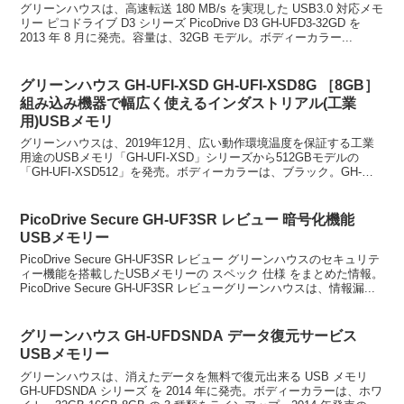
グリーンハウスは、高速転送 180 MB/s を実現した USB3.0 対応メモ
リー ピコドライブ D3 シリーズ PicoDrive D3 GH-UFD3-32GD を
2013 年 8 月に発売。容量は、32GB モデル。ボディーカラー...
グリーンハウス GH-UFI-XSD GH-UFI-XSD8G ［8GB］
組み込み機器で幅広く使えるインダストリアル(工業
用)USBメモリ
グリーンハウスは、2019年12月、広い動作環境温度を保証する工業
用途のUSBメモリ「GH-UFI-XSD」シリーズから512GBモデルの
「GH-UFI-XSD512」を発売。ボディーカラーは、ブラック。GH-
UFI-XSD8G ［8GB］...
PicoDrive Secure GH-UF3SR レビュー 暗号化機能
USBメモリー
PicoDrive Secure GH-UF3SR レビュー グリーンハウスのセキュリテ
ィー機能を搭載したUSBメモリーの スペック 仕様 をまとめた情報。
PicoDrive Secure GH-UF3SR レビューグリーンハウスは、情報漏...
グリーンハウス GH-UFDSNDA データ復元サービス
USBメモリー
グリーンハウスは、消えたデータを無料で復元出来る USB メモリ
GH-UFDSNDA シリーズ を 2014 年に発売。ボディーカラーは、ホワ