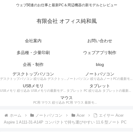
ウェブ関連のお仕事と最新PC＆周辺機器の新モデルとレビュー
有限会社 オフィス純和風
会社案内
お問い合わせ
多品種・少量印刷
ウェブアプリ制作
企画・制作
blog
デスクトップパソコン
ノートパソコン
デスクトップパソコン 絞り込み デスクトップPCの最新モデルやスペック・仕様に関する情報。
ノートパソコン 絞り込みノートPCの最新モデルやスペック・仕様に関する情報。
USBメモリ
タブレット
USBメモリ 絞り込み USBメモリの最新モデルやスペック・仕様に関する情報。
タブレット PC 絞り込み タブレットの最新モデルやスペック・仕様に関する情報。
マウス
PC用 マウス 絞り込み PC用 マウス 最新モデルやスペック・仕様に関する情報。ワイヤレスマウス、有線マウス、接続タイプなど。
ホーム
ノートパソコン
Acer
エイサー Acer
Aspire 1 A111-31-A14P コンパクトで持ち運びやすい 11.6 型ノート PC