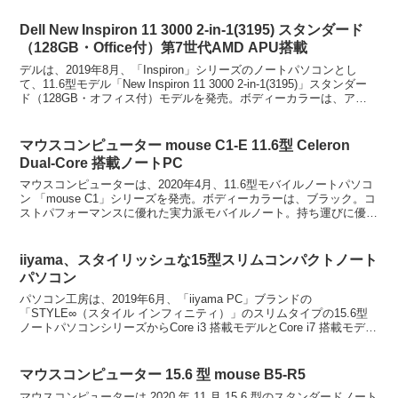
Dell New Inspiron 11 3000 2-in-1(3195) スタンダード
（128GB・Office付）第7世代AMD APU搭載
デルは、2019年8月、「Inspiron」シリーズのノートパソコンとし
て、11.6型モデル「New Inspiron 11 3000 2-in-1(3195)」スタンダー
ド（128GB・オフィス付）モデルを発売。ボディーカラーは、アー
バン...
マウスコンピューター mouse C1-E 11.6型 Celeron
Dual-Core 搭載ノートPC
マウスコンピューターは、2020年4月、11.6型モバイルノートパソコ
ン 「mouse C1」シリーズを発売。ボディーカラーは、ブラック。コ
ストパフォーマンスに優れた実力派モバイルノート。持ち運びに優れ
たA4サイズ、約1.2kgのモバイルノ...
iiyama、スタイリッシュな15型スリムコンパクトノート
パソコン
パソコン工房は、2019年6月、「iiyama PC」ブランドの
「STYLE∞（スタイル インフィニティ）」のスリムタイプの15.6型
ノートパソコンシリーズからCore i3 搭載モデルとCore i7 搭載モデル
を発売。ボディーカラーは、...
マウスコンピューター 15.6 型 mouse B5-R5
マウスコンピューターは 2020 年 11 月 15.6 型のスタンダードノート