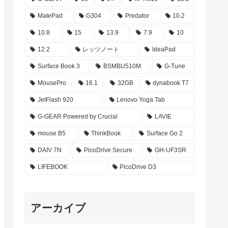
MatePad
G304
Predator
10.2
10.8
15
13.9
7.9
10
12.2
レッツノート
IdeaPad
Surface Book 3
BSMBU510M
G-Tune
MousePro
16.1
32GB
dynabook T7
JetFlash 920
Lenovo Yoga Tab
G-GEAR Powered by Crucial
LAVIE
mouse B5
ThinkBook
Surface Go 2
DAIV 7N
PicoDrive Secure
GH-UF3SR
LIFEBOOK
PicoDrive D3
アーカイブ