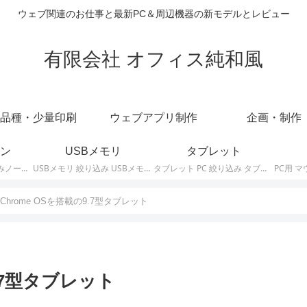
ウェブ関連のお仕事と最新PC＆周辺機器の新モデルとレビュー
有限会社 オフィス純和風
品種・少量印刷
ウェブアプリ制作
企画・制作
ン
USBメモリ
タブレット
ノートパソコン 絞り込みノートPCの最新モデルやスペック・仕様に関する情報。
USBメモリ 絞り込み USBメモリの最新モデルやスペック・仕様に関する情報。
タブレット PC 絞り込み タブレットの最新モデルやスペック・仕様に関する情報。
Chrome OSを搭載の9.7型タブレット
9.7型タブレット