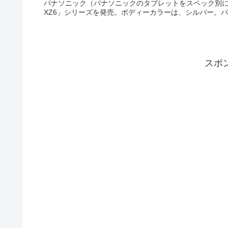
パナソニック（パナソニックのタブレットをスペック別に検索）は、
XZ6」シリーズを発売。ボディーカラーは、シルバー。パナソ
スポ