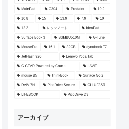
MatePad
G304
Predator
10.2
10.8
15
13.9
7.9
10
12.2
レッツノート
IdeaPad
Surface Book 3
BSMBU510M
G-Tune
MousePro
16.1
32GB
dynabook T7
JetFlash 920
Lenovo Yoga Tab
G-GEAR Powered by Crucial
LAVIE
mouse B5
ThinkBook
Surface Go 2
DAIV 7N
PicoDrive Secure
GH-UF3SR
LIFEBOOK
PicoDrive D3
アーカイブ