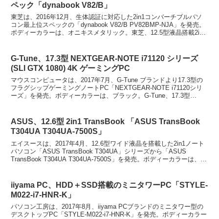
ペック「dynabook V82/B」
東芝は、2016年12月、生体認証に対応した2in1コンバーチブルパソ
コン最上位スペックの「dynabook V82/B PV82BMP-NJA」を発売。
ボディーカラーは、オニキスメタリック。東芝、12.5型液晶搭載2in1
コンバーチブルP...
G-Tune、17.3型 NEXTGEAR-NOTE i71120 シリーズ
(SLI GTX 1080) 4K ゲーミングPC
マウスコンピュータは、2017年7月、G-Tune ブランドより17.3型の
フラグシップゲーミングノートPC「NEXTGEAR-NOTE i71120シリ
ーズ」を発売。ボディーカラーは、ブラック。G-Tune、17.3型
NEXTGEAR-...
ASUS、12.6型 2in1 TransBook 「ASUS TransBook
T304UA T304UA-7500S」
エイスースは、2017年4月、12.6型ワイド液晶を搭載した2in1ノート
パソコン「ASUS TransBook T304UA」シリーズから「ASUS
TransBook T304UA T304UA-7500S」を発売。ボディーカラーは、
グ...
iiyama PC、HDD＋SSD搭載のミニタワーPC「STYLE-
M022-i7-HNR-K」
パソコン工房は、2017年8月、iiyama PCブランドのミニタワー型の
デスクトップPC「STYLE-M022-i7-HNR-K」を発売。ボディーカラー