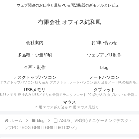
ウェブ関連のお仕事と最新PC＆周辺機器の新モデルとレビュー
有限会社 オフィス純和風
会社案内
お問い合わせ
多品種・少量印刷
ウェブアプリ制作
企画・制作
blog
デスクトップパソコン
ノートパソコン
デスクトップパソコン 絞り込み デスクトップPCの最新モデルやスペック・仕様に関する情報。
ノートパソコン 絞り込みノートPCの最新モデルやスペック・仕様に関する情報。
USBメモリ
タブレット
USBメモリ 絞り込み USBメモリの最新モデルやスペック・仕様に関する情報。
タブレット PC 絞り込み タブレットの最新モデルやスペック・仕様に関する情報。
マウス
PC用 マウス 絞り込み PC用 マウス 最新モデルやスペック・仕様に関する情報。ワイヤレスマウス、有線マウス、接続タイプなど。
ホーム
blog
ASUS、VR対応ミニゲーミングデスクト
ップPC「ROG GR8 II GR8 II-6GT027Z」