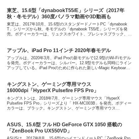
東芝、15.6型「dynabookT55/E」シリーズ（2017年
秋・冬モデル）360度パノラマ動画や3D動画も
東芝は、2017年10月、15.6型のスタンダードノートPC「dynabook
T」シリーズから秋、冬モデルの「dynabook T55/E」シリーズを発
売。ボディーカラーは、リュクスホワイト、プレシャスブラック、サ
テンゴールドの3カラーを...
アップル、iPad Pro 11インチ 2020年春モデル
アップルは、2020年3月、iPad Proの新モデルで12.9型のWi-Fiモデル
を発売。ボディーカラーは、シルバー。12.9型モデルも同時にライン
アップしている。iPad Proのために作られた新しいMagic Keyboard
は、フロ...
キングストン、ゲーミング専用マウス
16000dpi「HyperX Pulsefire FPS Pro」
キングストンは、2018年7月、ゲーミング専用マウス「HyperX
Pulsefire FPS Pro」シリーズより「 HX-MC003B」を発売。ボディー
カラーは、ブラック。キングストン、ゲーミング専用マウス
16000dpi「HyperX...
ASUS、15.6型 フル HD GeForce GTX 1050 搭載の
「ZenBook Pro UX550VD」
ASUSは、2017年8月、15.6型のハイエンドノートPC「ZenBook Pro