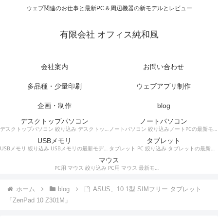
ウェブ関連のお仕事と最新PC＆周辺機器の新モデルとレビュー
有限会社 オフィス純和風
会社案内
お問い合わせ
多品種・少量印刷
ウェブアプリ制作
企画・制作
blog
デスクトップパソコン
ノートパソコン
デスクトップパソコン 絞り込み デスクトップPCの最新モデルやスペック・仕様に関する情報。
ノートパソコン 絞り込みノートPCの最新モデルやスペック・仕様に関する情報。
USBメモリ
タブレット
USBメモリ 絞り込み USBメモリの最新モデルやスペック・仕様に関する情報。
タブレット PC 絞り込み タブレットの最新モデルやスペック・仕様に関する情報。
マウス
PC用 マウス 絞り込み PC用 マウス 最新モデルやスペック・仕様に関する情報。ワイヤレスマウス、有線マウス、接続タイプなど。
ホーム
blog
ASUS、10.1型 SIMフリー タブレット
「ZenPad 10 Z301M」