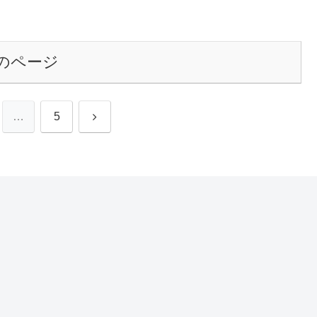
のページ
次
…
5
へ