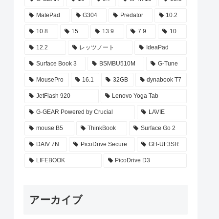
MatePad
G304
Predator
10.2
10.8
15
13.9
7.9
10
12.2
レッツノート
IdeaPad
Surface Book 3
BSMBU510M
G-Tune
MousePro
16.1
32GB
dynabook T7
JetFlash 920
Lenovo Yoga Tab
G-GEAR Powered by Crucial
LAVIE
mouse B5
ThinkBook
Surface Go 2
DAIV 7N
PicoDrive Secure
GH-UF3SR
LIFEBOOK
PicoDrive D3
アーカイブ