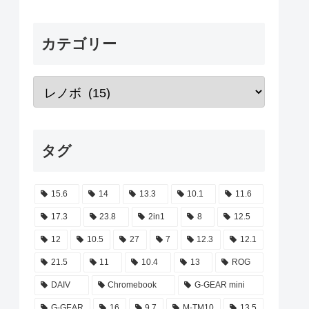
カテゴリー
タグ
15.6
14
13.3
10.1
11.6
17.3
23.8
2in1
8
12.5
12
10.5
27
7
12.3
12.1
21.5
11
10.4
13
ROG
DAIV
Chromebook
G-GEAR mini
G-GEAR
16
9.7
M-TM10
13.5