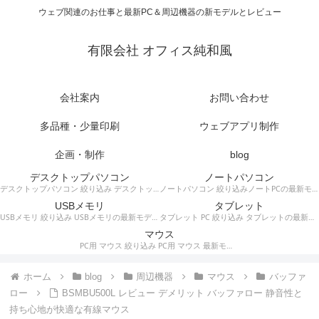
ウェブ関連のお仕事と最新PC＆周辺機器の新モデルとレビュー
有限会社 オフィス純和風
会社案内
お問い合わせ
多品種・少量印刷
ウェブアプリ制作
企画・制作
blog
デスクトップパソコン
ノートパソコン
デスクトップパソコン 絞り込み デスクトップPCの最新モデルやスペック・仕様に関する情報。
ノートパソコン 絞り込みノートPCの最新モデルやスペック・仕様に関する情報。
USBメモリ
タブレット
USBメモリ 絞り込み USBメモリの最新モデルやスペック・仕様に関する情報。
タブレット PC 絞り込み タブレットの最新モデルやスペック・仕様に関する情報。
マウス
PC用 マウス 絞り込み PC用 マウス 最新モデルやスペック・仕様に関する情報。ワイヤレスマウス、有線マウス、接続タイプなど。
ホーム
blog
周辺機器
マウス
バッファ
ロー
BSMBU500L レビュー デメリット バッファロー 静音性と
持ち心地が快適な有線マウス