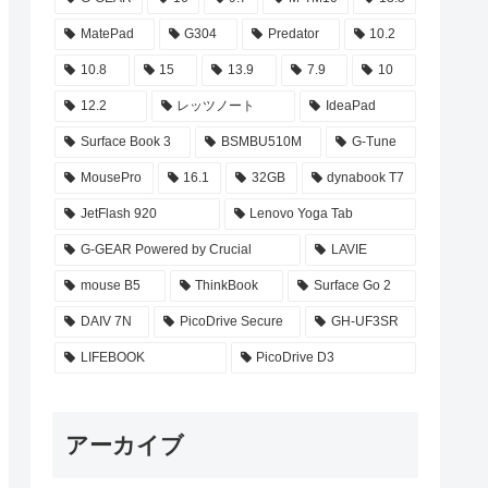
MatePad
G304
Predator
10.2
10.8
15
13.9
7.9
10
12.2
レッツノート
IdeaPad
Surface Book 3
BSMBU510M
G-Tune
MousePro
16.1
32GB
dynabook T7
JetFlash 920
Lenovo Yoga Tab
G-GEAR Powered by Crucial
LAVIE
mouse B5
ThinkBook
Surface Go 2
DAIV 7N
PicoDrive Secure
GH-UF3SR
LIFEBOOK
PicoDrive D3
アーカイブ