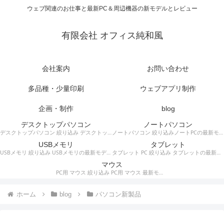
ウェブ関連のお仕事と最新PC＆周辺機器の新モデルとレビュー
有限会社 オフィス純和風
会社案内
お問い合わせ
多品種・少量印刷
ウェブアプリ制作
企画・制作
blog
デスクトップパソコン
ノートパソコン
デスクトップパソコン 絞り込み デスクトップPCの最新モデルやスペック・仕様に関する情報。
ノートパソコン 絞り込みノートPCの最新モデルやスペック・仕様に関する情報。
USBメモリ
タブレット
USBメモリ 絞り込み USBメモリの最新モデルやスペック・仕様に関する情報。
タブレット PC 絞り込み タブレットの最新モデルやスペック・仕様に関する情報。
マウス
PC用 マウス 絞り込み PC用 マウス 最新モデルやスペック・仕様に関する情報。ワイヤレスマウス、有線マウス、接続タイプなど。
ホーム
blog
パソコン新製品