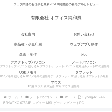
ウェブ関連のお仕事と最新PC＆周辺機器の新モデルとレビュー
有限会社 オフィス純和風
会社案内
お問い合わせ
多品種・少量印刷
ウェブアプリ制作
企画・制作
blog
デスクトップパソコン
ノートパソコン
デスクトップパソコン 絞り込み デスクトップPCの最新モデルやスペック・仕様に関する情報。
ノートパソコン 絞り込みノートPCの最新モデルやスペック・仕様に関する情報。
USBメモリ
タブレット
USBメモリ 絞り込み USBメモリの最新モデルやスペック・仕様に関する情報。
タブレット PC 絞り込み タブレットの最新モデルやスペック・仕様に関する情報。
マウス
PC用 マウス 絞り込み PC用 マウス 最新モデルやスペック・仕様に関する情報。ワイヤレスマウス、有線マウス、接続タイプなど。
ホーム
ノートパソコン
MSI
Cyborg-A15-AI-
B2HWFKG-0752JP レビュー MSI ゲーミングノートPC