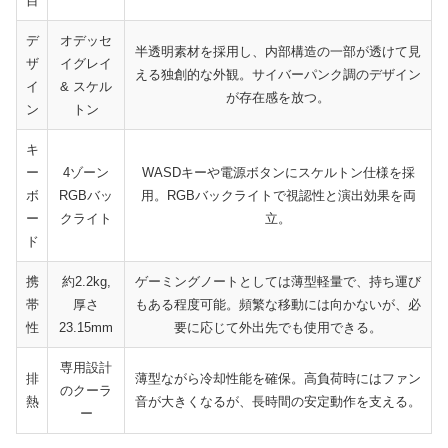
目
デ
オデッセ
半透明素材を採用し、内部構造の一部が透けて見
ザ
イグレイ
える独創的な外観。サイバーパンク調のデザイン
イ
& スケル
が存在感を放つ。
ン
トン
キ
ー
4ゾーン
WASDキーや電源ボタンにスケルトン仕様を採
ボ
RGBバッ
用。RGBバックライトで視認性と演出効果を両
ー
クライト
立。
ド
携
約2.2kg,
ゲーミングノートとしては薄型軽量で、持ち運び
帯
厚さ
もある程度可能。頻繁な移動には向かないが、必
性
23.15mm
要に応じて外出先でも使用できる。
専用設計
排
薄型ながら冷却性能を確保。高負荷時にはファン
のクーラ
熱
音が大きくなるが、長時間の安定動作を支える。
ー