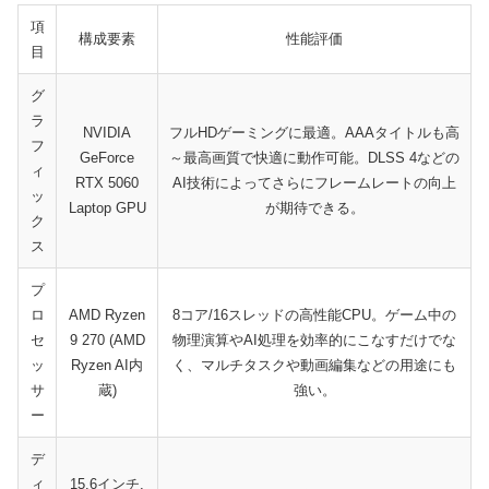
項
構成要素
性能評価
目
グ
ラ
NVIDIA
フルHDゲーミングに最適。AAAタイトルも高
フ
GeForce
～最高画質で快適に動作可能。DLSS 4などの
ィ
RTX 5060
AI技術によってさらにフレームレートの向上
ッ
Laptop GPU
が期待できる。
ク
ス
プ
ロ
AMD Ryzen
8コア/16スレッドの高性能CPU。ゲーム中の
セ
9 270 (AMD
物理演算やAI処理を効率的にこなすだけでな
ッ
Ryzen AI内
く、マルチタスクや動画編集などの用途にも
サ
蔵)
強い。
ー
デ
ィ
15.6インチ,