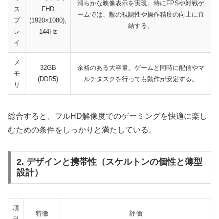
滑らかな映像表示を実現。特にFPSや対戦ゲ
ス
FHD
ームでは、敵の視認性や操作精度の向上に直
プ
(1920×1080),
結する。
レ
144Hz
イ
メ
32GB
余裕のある大容量。ゲームと同時に配信やマ
モ
(DDR5)
ルチタスクを行っても動作が安定する。
リ
総合すると、フルHD解像度でのゲーミングを快適に楽し
むための条件をしっかりと満たしている。
2. デザインと携帯性（スケルトンの個性と薄型
設計）
項
特徴
評価