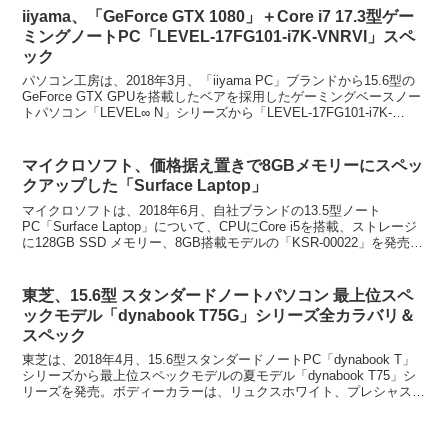
iiyama、「GeForce GTX 1080」＋Core i7 17.3型ゲー
ミングノートPC「LEVEL-17FG101-i7K-VNRVI」スペ
ック
パソコン工房は、2018年3月、「iiyama PC」ブランドから15.6型の
GeForce GTX GPUを搭載したベアを採用したゲーミングベースノー
トパソコン「LEVEL∞ N」シリーズから「LEVEL-17FG101-i7K-
VNRV...
マイクロソフト、価格据え置きで8GBメモリーにスペッ
クアップした「Surface Laptop」
マイクロソフトは、2018年6月、自社ブランドの13.5型ノート
PC「Surface Laptop」について、CPUにCore i5を搭載、ストレージ
に128GB SSD メモリー、8GB搭載モデルの「KSR-00022」を発売。
ボディーカ...
東芝、15.6型 スタンダードノートパソコン 最上位スペ
ックモデル「dynabook T75G」シリーズ全カラバリ＆
スペック
東芝は、2018年4月、15.6型スタンダードノートPC「dynabook T」
シリーズから最上位スペックモデルの夏モデル「dynabook T75」シ
リーズを発売。ボディーカラーは、リュクスホワイト、プレシャスブ
ラック、サテンゴールド、モ...