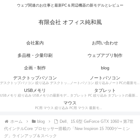
ウェブ関連のお仕事と最新PC＆周辺機器の新モデルとレビュー
有限会社 オフィス純和風
会社案内
お問い合わせ
多品種・少量印刷
ウェブアプリ制作
企画・制作
blog
デスクトップパソコン
ノートパソコン
デスクトップパソコン 絞り込み デスクトップPCの最新モデルやスペック・仕様に関する情報。
ノートパソコン 絞り込みノートPCの最新モデルやスペック・仕様に関する情報。
USBメモリ
タブレット
USBメモリ 絞り込み USBメモリの最新モデルやスペック・仕様に関する情報。
タブレット PC 絞り込み タブレットの最新モデルやスペック・仕様に関する情報。
マウス
PC用 マウス 絞り込み PC用 マウス 最新モデルやスペック・仕様に関する情報。ワイヤレスマウス、有線マウス、接続タイプなど。
ホーム
blog
Dell、15.6型 GeForce GTX 1060＋第7世
代インテルCore プロセッサー搭載の「New Inspiron 15 7000ゲーミン
グ」ラインアップ＆スペック