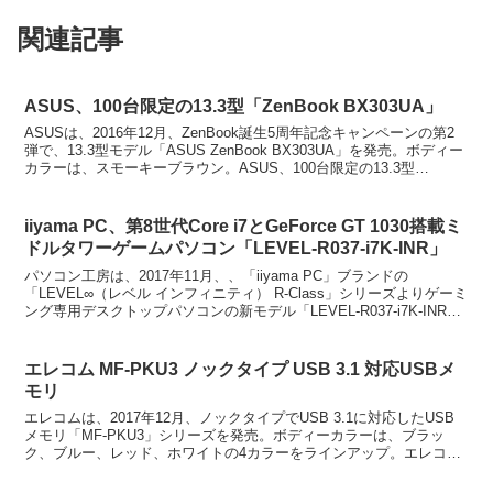
関連記事
ASUS、100台限定の13.3型「ZenBook BX303UA」
ASUSは、2016年12月、ZenBook誕生5周年記念キャンペーンの第2
弾で、13.3型モデル「ASUS ZenBook BX303UA」を発売。ボディー
カラーは、スモーキーブラウン。ASUS、100台限定の13.3型
「ZenBook ...
iiyama PC、第8世代Core i7とGeForce GT 1030搭載ミ
ドルタワーゲームパソコン「LEVEL-R037-i7K-INR」
パソコン工房は、2017年11月、、「iiyama PC」ブランドの
「LEVEL∞（レベル インフィニティ） R-Class」シリーズよりゲーミ
ング専用デスクトップパソコンの新モデル「LEVEL-R037-i7K-INR」
を発売。ボディーカ...
エレコム MF-PKU3 ノックタイプ USB 3.1 対応USBメ
モリ
エレコムは、2017年12月、ノックタイプでUSB 3.1に対応したUSB
メモリ「MF-PKU3」シリーズを発売。ボディーカラーは、ブラッ
ク、ブルー、レッド、ホワイトの4カラーをラインアップ。エレコム
MF-PKU3 シリーズ本体の端をカチ...