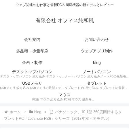
ウェブ関連のお仕事と最新PC＆周辺機器の新モデルとレビュー
有限会社 オフィス純和風
会社案内
お問い合わせ
多品種・少量印刷
ウェブアプリ制作
企画・制作
blog
デスクトップパソコン
ノートパソコン
デスクトップパソコン 絞り込み デスクトップPCの最新モデルやスペック・仕様に関する情報。
ノートパソコン 絞り込みノートPCの最新モデルやスペック・仕様に関する情報。
USBメモリ
タブレット
USBメモリ 絞り込み USBメモリの最新モデルやスペック・仕様に関する情報。
タブレット PC 絞り込み タブレットの最新モデルやスペック・仕様に関する情報。
マウス
PC用 マウス 絞り込み PC用 マウス 最新モデルやスペック・仕様に関する情報。ワイヤレスマウス、有線マウス、接続タイプなど。
ホーム
blog
パナソニック、10.1型 360度回転するタ
ブレットPC「Let’snote RZ6」シリーズ（2017年秋・冬モデル）