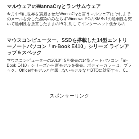
マルウェアのWannaCryとランサムウェア
今月中旬に世界を震撼させたWannaCryと言うマルウェアはそれまで
のメールを介した感染のみならずWindows PCのSMBv1の脆弱性を突
いて脆弱性を放置したままのPCに対してインターネット側からの無
差別なアタックによって世界規模で感染...
マウスコンピューター、SSDを搭載した14型エントリ
ーノートパソコン「m-Book E410」シリーズ ラインア
ップ＆スペック
マウスコンピューターの2018年5月発売の14型ノートパソコン「m-
Book E410」シリーズから新モデルを発売。ボディーカラーは、ブラ
ック。Office付モデルと付属しないモデルなどBTOに対応する。CPU
に「Celeron」を採用した...
スポンサーリンク