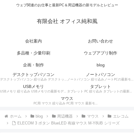
ウェブ関連のお仕事と最新PC＆周辺機器の新モデルとレビュー
有限会社 オフィス純和風
会社案内
お問い合わせ
多品種・少量印刷
ウェブアプリ制作
企画・制作
blog
デスクトップパソコン
ノートパソコン
デスクトップパソコン 絞り込み デスクトップPCの最新モデルやスペック・仕様に関する情報。
ノートパソコン 絞り込みノートPCの最新モデルやスペック・仕様に関する情報。
USBメモリ
タブレット
USBメモリ 絞り込み USBメモリの最新モデルやスペック・仕様に関する情報。
タブレット PC 絞り込み タブレットの最新モデルやスペック・仕様に関する情報。
マウス
PC用 マウス 絞り込み PC用 マウス 最新モデルやスペック・仕様に関する情報。ワイヤレスマウス、有線マウス、接続タイプなど。
ホーム
blog
周辺機器
マウス
エレコム
ELECOM 3 ボタン BlueLED 有線マウス M-Y8UB シリーズ