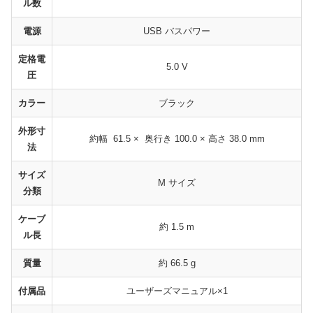
ル数
電源
USB バスパワー
定格電
5.0 V
圧
カラー
ブラック
外形寸
約幅 61.5 × 奥行き 100.0 × 高さ 38.0 mm
法
サイズ
M サイズ
分類
ケーブ
約 1.5 m
ル長
質量
約 66.5 g
付属品
ユーザーズマニュアル×1