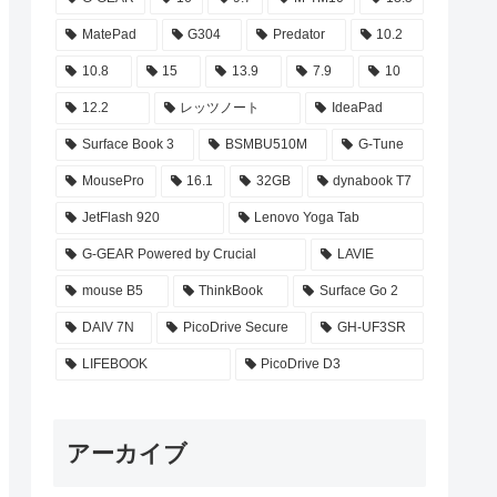
MatePad
G304
Predator
10.2
10.8
15
13.9
7.9
10
12.2
レッツノート
IdeaPad
Surface Book 3
BSMBU510M
G-Tune
MousePro
16.1
32GB
dynabook T7
JetFlash 920
Lenovo Yoga Tab
G-GEAR Powered by Crucial
LAVIE
mouse B5
ThinkBook
Surface Go 2
DAIV 7N
PicoDrive Secure
GH-UF3SR
LIFEBOOK
PicoDrive D3
アーカイブ