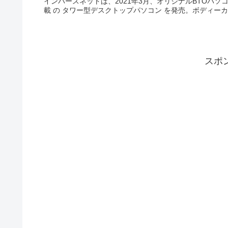
インバースネットは、2021年3月、オリジナルBTOパソコンブ
載 の タワー型デスクトップパソコン を発売。ボディーカラーは
スポ