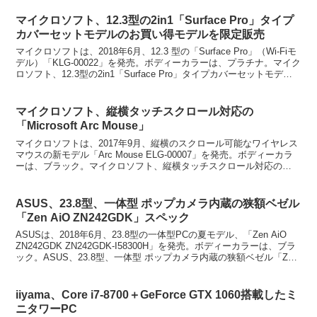
マイクロソフト、12.3型の2in1「Surface Pro」タイプ
カバーセットモデルのお買い得モデルを限定販売
マイクロソフトは、2018年6月、12.3 型の「Surface Pro」（Wi-Fiモ
デル）「KLG-00022」を発売。ボディーカラーは、プラチナ。マイク
ロソフト、12.3型の2in1「Surface Pro」タイプカバーセットモデル
の...
マイクロソフト、縦横タッチスクロール対応の
「Microsoft Arc Mouse」
マイクロソフトは、2017年9月、縦横のスクロール可能なワイヤレス
マウスの新モデル「Arc Mouse ELG-00007」を発売。ボディーカラ
ーは、ブラック。マイクロソフト、縦横タッチスクロール対応の
「Microsoft Arc Mous...
ASUS、23.8型、一体型 ポップカメラ内蔵の狭額ベゼル
「Zen AiO ZN242GDK」スペック
ASUSは、2018年6月、23.8型の一体型PCの夏モデル、「Zen AiO
ZN242GDK ZN242GDK-I58300H」を発売。ボディーカラーは、ブラ
ック。ASUS、23.8型、一体型 ポップカメラ内蔵の狭額ベゼル「Zen
Ai...
iiyama、Core i7-8700＋GeForce GTX 1060搭載したミ
ニタワーPC