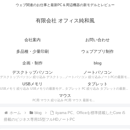
ウェブ関連のお仕事と最新PC＆周辺機器の新モデルとレビュー
有限会社 オフィス純和風
会社案内
お問い合わせ
多品種・少量印刷
ウェブアプリ制作
企画・制作
blog
デスクトップパソコン
ノートパソコン
デスクトップパソコン 絞り込み デスクトップPCの最新モデルやスペック・仕様に関する情報。
ノートパソコン 絞り込みノートPCの最新モデルやスペック・仕様に関する情報。
USBメモリ
タブレット
USBメモリ 絞り込み USBメモリの最新モデルやスペック・仕様に関する情報。
タブレット PC 絞り込み タブレットの最新モデルやスペック・仕様に関する情報。
マウス
PC用 マウス 絞り込み PC用 マウス 最新モデルやスペック・仕様に関する情報。ワイヤレスマウス、有線マウス、接続タイプなど。
ホーム
blog
iiyama PC、Officeを標準搭載したCore i5
搭載のビジネス専用15型フルHDノートPC