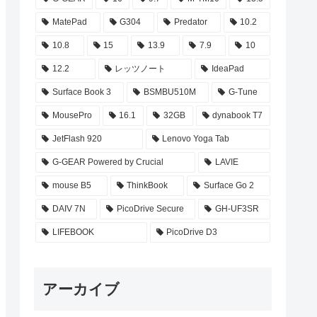
MatePad
G304
Predator
10.2
10.8
15
13.9
7.9
10
12.2
レッツノート
IdeaPad
Surface Book 3
BSMBU510M
G-Tune
MousePro
16.1
32GB
dynabook T7
JetFlash 920
Lenovo Yoga Tab
G-GEAR Powered by Crucial
LAVIE
mouse B5
ThinkBook
Surface Go 2
DAIV 7N
PicoDrive Secure
GH-UF3SR
LIFEBOOK
PicoDrive D3
アーカイブ