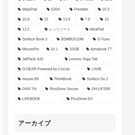
MatePad
G304
Predator
10.2
10.8
15
13.9
7.9
10
12.2
レッツノート
IdeaPad
Surface Book 3
BSMBU510M
G-Tune
MousePro
16.1
32GB
dynabook T7
JetFlash 920
Lenovo Yoga Tab
G-GEAR Powered by Crucial
LAVIE
mouse B5
ThinkBook
Surface Go 2
DAIV 7N
PicoDrive Secure
GH-UF3SR
LIFEBOOK
PicoDrive D3
アーカイブ