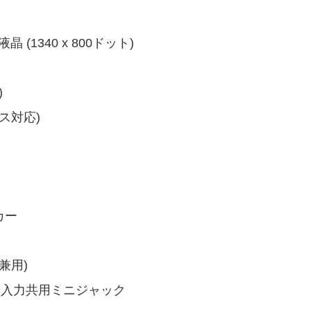
 (1340 x 800ドット)
)
カス対応)
カー
送兼用)
ク入力共用ミニジャック