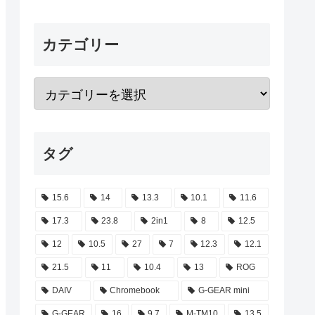
カテゴリー
タグ
15.6
14
13.3
10.1
11.6
17.3
23.8
2in1
8
12.5
12
10.5
27
7
12.3
12.1
21.5
11
10.4
13
ROG
DAIV
Chromebook
G-GEAR mini
G-GEAR
16
9.7
M-TM10
13.5