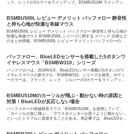
ック、レッドの3カラーをラインアップ。BSMBU510M ラインアップ
BSMBU510MBK BSMBU51...
BSMBU500L レビュー デメリット バッファロー 静音性
と持ち心地が快適な有線マウス
BSMBU500L レビュー デメリット バッファロー 静音性と持ち心地が
快適な有線マウス BSMBU500L シリーズに関する スペック 仕様など
のまとめ情報。BSMBU500L レビュー デメリットバッファローの
BSMBU500L は、...
バッファロー、BlueLEDセンサーを搭載した5ボタンワ
イヤレスマウス「BSMBW310」シリーズ
バッファローは、2019年6月、BlueLEDセンサー搭載の5ボタンのワ
イヤレスマウスの新モデル「BSMBW310」シリーズを発売。ボディ
ーカラーは、ブラック、レッド、シルバーの3カラーをラインアッ
プ。バッファロー、BlueLEDセンサーを...
BSMBU510Mのカーソルが飛ぶ・動かない時の原因と
対策！BlueLEDが反応しない場合
バッファローの有線静音マウス「BSMBU510M」を使用していて、
「カーソルが急に飛ぶ」「マウスポインターが思うように動かない」
といったトラブルに直面することがある。本記事では、BlueLEDセン
サーの特性を踏まえた原因と具体的な対処法を解...