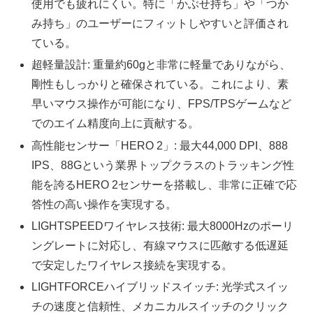
使用でも疲れにくい。特に「かぶせ持ち」や「つか
み持ち」のユーザーにフィットしやすいと評価され
ている。
超軽量設計: 重量約60gと非常に軽量でありながら、
剛性もしっかりと確保されている。これにより、素
早いマウス操作が可能になり、FPS/TPSゲームなど
でのエイム精度向上に貢献する。
高性能センサー「HERO 2」: 最大44,000 DPI、888
IPS、88Gという業界トップクラスのトラッキング性
能を誇るHERO 2センサーを搭載し、非常に正確で応
答性の高い操作を実現する。
LIGHTSPEEDワイヤレス技術: 最大8000Hzのポーリ
ングレートに対応し、有線マウスに匹敵する低遅延
で安定したワイヤレス接続を実現する。
LIGHTFORCEハイブリッドスイッチ: 光学式スイッ
チの速度と信頼性、メカニカルスイッチのクリック