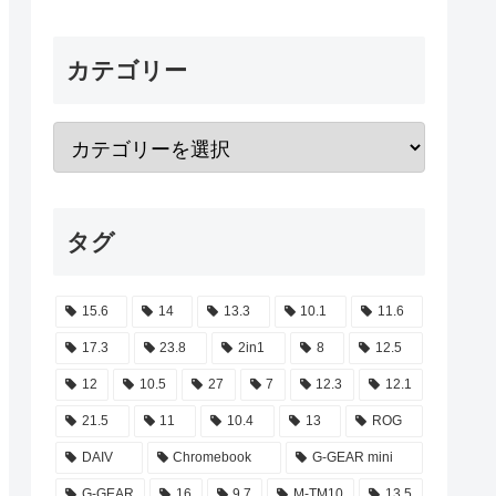
カテゴリー
タグ
15.6
14
13.3
10.1
11.6
17.3
23.8
2in1
8
12.5
12
10.5
27
7
12.3
12.1
21.5
11
10.4
13
ROG
DAIV
Chromebook
G-GEAR mini
G-GEAR
16
9.7
M-TM10
13.5