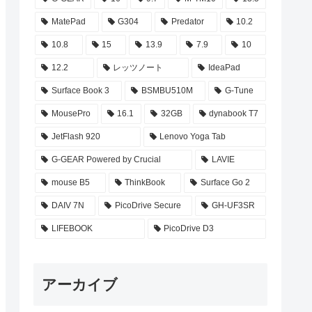
MatePad
G304
Predator
10.2
10.8
15
13.9
7.9
10
12.2
レッツノート
IdeaPad
Surface Book 3
BSMBU510M
G-Tune
MousePro
16.1
32GB
dynabook T7
JetFlash 920
Lenovo Yoga Tab
G-GEAR Powered by Crucial
LAVIE
mouse B5
ThinkBook
Surface Go 2
DAIV 7N
PicoDrive Secure
GH-UF3SR
LIFEBOOK
PicoDrive D3
アーカイブ