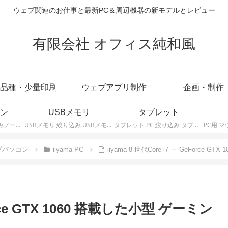
ウェブ関連のお仕事と最新PC＆周辺機器の新モデルとレビュー
有限会社 オフィス純和風
品種・少量印刷
ウェブアプリ制作
企画・制作
ン
USBメモリ
タブレット
ノートパソコン 絞り込みノートPCの最新モデルやスペック・仕様に関する情報。
USBメモリ 絞り込み USBメモリの最新モデルやスペック・仕様に関する情報。
タブレット PC 絞り込み タブレットの最新モデルやスペック・仕様に関する情報。
プパソコン
iiyama PC
iiyama 8 世代Core i7 ＋ GeForce G
Force GTX 1060 搭載した小型 ゲーミン