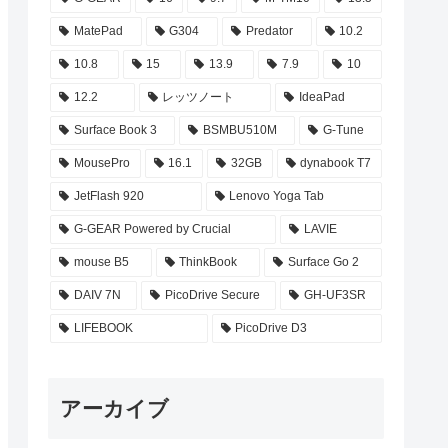
MatePad
G304
Predator
10.2
10.8
15
13.9
7.9
10
12.2
レッツノート
IdeaPad
Surface Book 3
BSMBU510M
G-Tune
MousePro
16.1
32GB
dynabook T7
JetFlash 920
Lenovo Yoga Tab
G-GEAR Powered by Crucial
LAVIE
mouse B5
ThinkBook
Surface Go 2
DAIV 7N
PicoDrive Secure
GH-UF3SR
LIFEBOOK
PicoDrive D3
アーカイブ