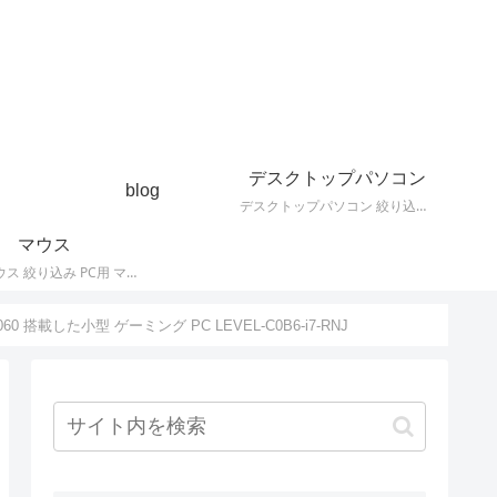
デスクトップパソコン
blog
デスクトップパソコン 絞り込み デスクトップPCの最新モデルやスペック・仕様に関する情報。
マウス
PC用 マウス 絞り込み PC用 マウス 最新モデルやスペック・仕様に関する情報。ワイヤレスマウス、有線マウス、接続タイプなど。
TX 1060 搭載した小型 ゲーミング PC LEVEL-C0B6-i7-RNJ