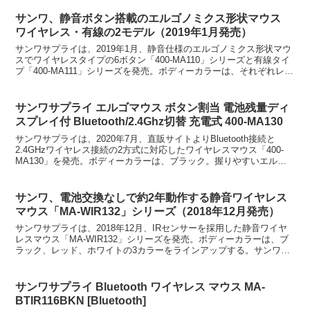
サンワ、静音ボタン搭載のエルゴノミクス形状マウス
ワイヤレス・有線の2モデル（2019年1月発売）
サンワサプライは、2019年1月、静音仕様のエルゴノミクス形状マウ
スでワイヤレスタイプの6ボタン「400-MA110」シリーズと有線タイ
プ「400-MA111」シリーズを発売。ボディーカラーは、それぞれレッ
ド、ガンメタリックの合計4モデルを...
サンワサプライ エルゴマウス ボタン割当 電池残量ディ
スプレイ付 Bluetooth/2.4Ghz切替 充電式 400-MA130
サンワサプライは、2020年7月、直販サイトよりBluetooth接続と
2.4GHzワイヤレス接続の2方式に対応したワイヤレスマウス「400-
MA130」を発売。ボディーカラーは、ブラック。握りやすいエルゴ
ノミクス形状で、男女を問わず1つの...
サンワ、電池交換なしで約2年動作する静音ワイヤレス
マウス「MA-WIR132」シリーズ（2018年12月発売）
サンワサプライは、2018年12月、IRセンサーを採用した静音ワイヤ
レスマウス「MA-WIR132」シリーズを発売。ボディーカラーは、ブ
ラック、レッド、ホワイトの3カラーをラインアップする。サンワ、
電池交換なしで約2年動作する静音ワイヤレス...
サンワサプライ Bluetooth ワイヤレス マウス MA-
BTIR116BKN [Bluetooth]