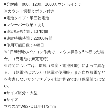
■分解能：800、1200、1600カウント/インチ
※カウント切替えボタン付き
■電池タイプ：単三乾電池
■レシーバー収納：あり
■連続動作時間：137時間
■連続待機時間：22000時間
■使用可能日数：448日
※1日8時間のパソコン作業で、マウス操作を5％行った場
合。（充電池は満充電時）
※時間については、環境（温度・電池性能）によって異な
る。（乾電池はアルカリ乾電池使用時）また自然放電など
を考慮しないサンワサプライ社計算値であり保証値ではな
い。
■サイズ区分：大型
■サイズ：
マウス/約W92×D114×H72mm