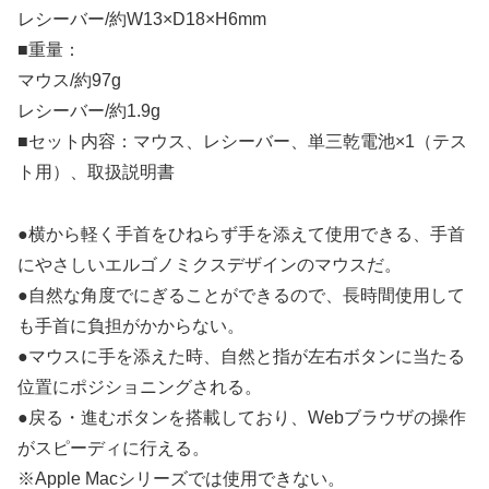
レシーバー/約W13×D18×H6mm
■重量：
マウス/約97g
レシーバー/約1.9g
■セット内容：マウス、レシーバー、単三乾電池×1（テス
ト用）、取扱説明書
●横から軽く手首をひねらず手を添えて使用できる、手首
にやさしいエルゴノミクスデザインのマウスだ。
●自然な角度でにぎることができるので、長時間使用して
も手首に負担がかからない。
●マウスに手を添えた時、自然と指が左右ボタンに当たる
位置にポジショニングされる。
●戻る・進むボタンを搭載しており、Webブラウザの操作
がスピーディに行える。
※Apple Macシリーズでは使用できない。