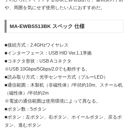
や、周囲を気にせず使用したい人におすすめだ。
MA-EWBS513BK スペック 仕様
■接続方式：2.4GHzワイヤレス
■インターフェース：USB HID Ver.1.1準拠
■コネクタ形状：USB Aコネクタ
※USB 10Gbps/5Gbps/2.0でも動作する。
■読み取り方式：光学センサー方式（ブルーLED）
■通信範囲：木製机（非磁性体）/半径約10m、スチール机
（磁性体）/半径約2m
※電波の通信範囲は使用環境によって異なる。
■ボタン数：5ボタン
■ボタン：左ボタン、右ボタン、ホイールボタン、戻るボ
タン、進むボタン