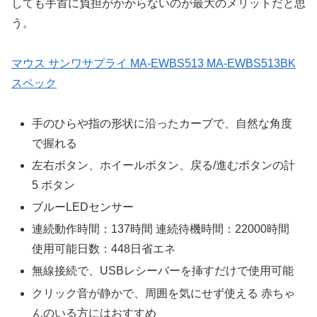
しても手首に負担がかからないのが最大のメリットだと思
う。
マウス サンワサプライ MA-EWBS513 MA-EWBS513BK
スペック
手のひらや指の形状に沿ったカーブで、自然な角度
で握れる
左右ボタン、ホイールボタン、戻る/進むボタンの計
5 ボタン
ブルーLEDセンサー
連続動作時間：137時間 連続待機時間：22000時間
使用可能日数：448日省エネ
無線接続で、USBレシーバーを挿すだけで使用可能
クリック音が静かで、周囲を気にせず使える 赤ちゃ
んのいる方にはおすすめ