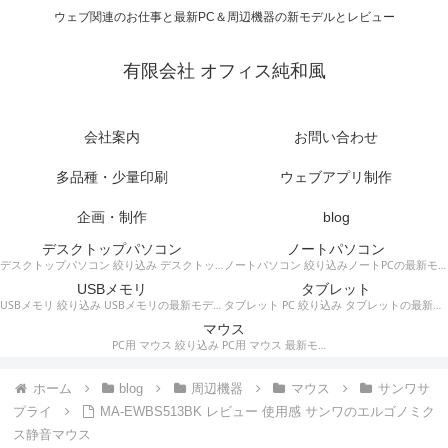
ウェブ関連のお仕事と最新PC＆周辺機器の新モデルとレビュー
有限会社 オフィス純和風
会社案内
お問い合わせ
多品種・少量印刷
ウェブアプリ制作
企画・制作
blog
デスクトップパソコン
ノートパソコン
デスクトップパソコン 絞り込み デスクトップPCの最新モデルやスペック・仕様に関する情報。
ノートパソコン 絞り込みノートPCの最新モデルやスペック・仕様に関する情報。
USBメモリ
タブレット
USBメモリ 絞り込み USBメモリの最新モデルやスペック・仕様に関する情報。
タブレット PC 絞り込み タブレットの最新モデルやスペック・仕様に関する情報。
マウス
PC用 マウス 絞り込み PC用 マウス 最新モデルやスペック・仕様に関する情報。ワイヤレスマウス、有線マウス、接続タイプなど。
ホーム
blog
周辺機器
マウス
サンワサ
プライ
MA-EWBS513BK レビュー 使用感 サンワのエルゴノミク
ス静音マウス