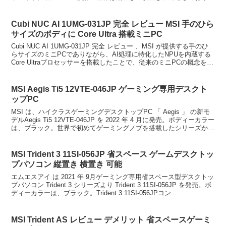
置き場所に困らないデ...
Cubi NUC AI 1UMG-031JP 完全 レビュー MSI 手のひら
サイズのボディに Core Ultra 搭載ミニPC
Cubi NUC AI 1UMG-031JP 完全 レビュー 、MSI が提供する手のひ
らサイズのミニPCでありながら、AI処理に特化したNPUを内蔵する
Core Ultraプロセッサーを搭載したことで、従来のミニPCの概念を覆
すハイパフォ...
MSI Aegis Ti5 12VTE-046JP ゲーミング専用デスクト
ップPC
MSI は、ハイクラスゲーミングデスクトップPC 「 Aegis 」 の新モ
デルAegis Ti5 12VTE-046JP を 2022 年 4 月に発売。ボディーカラー
は、ブラック。世界で初めてゲーミングノブを搭載したシリーズから
新モデル...
MSI Trident 3 11SI-056JP 省スペース ゲームデスクトッ
プパソコン 縦置き 横置き 可能
エムエスアイ は 2021 年 9月ゲーミング専用省スペース型デスクトッ
プパソコン Trident 3 シリーズより Trident 3 11SI-056JP を発売。ボ
ディーカラーは、ブラック。Trident 3 11SI-056JPコン...
MSI Trident AS レビュー デメリット 省スペースゲーミ