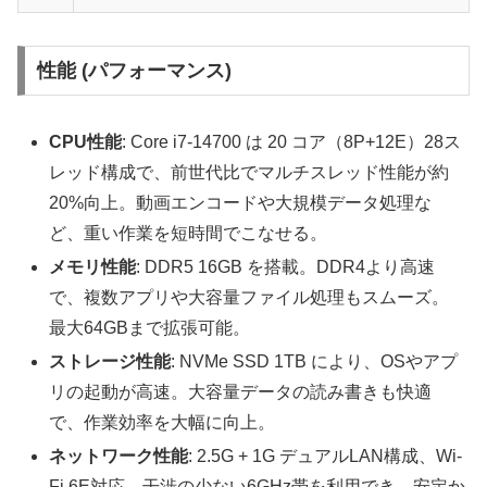
性能 (パフォーマンス)
CPU性能
: Core i7-14700 は 20 コア（8P+12E）28ス
レッド構成で、前世代比でマルチスレッド性能が約
20%向上。動画エンコードや大規模データ処理な
ど、重い作業を短時間でこなせる。
メモリ性能
: DDR5 16GB を搭載。DDR4より高速
で、複数アプリや大容量ファイル処理もスムーズ。
最大64GBまで拡張可能。
ストレージ性能
: NVMe SSD 1TB により、OSやアプ
リの起動が高速。大容量データの読み書きも快適
で、作業効率を大幅に向上。
ネットワーク性能
: 2.5G + 1G デュアルLAN構成、Wi-
Fi 6E対応。干渉の少ない6GHz帯を利用でき、安定か