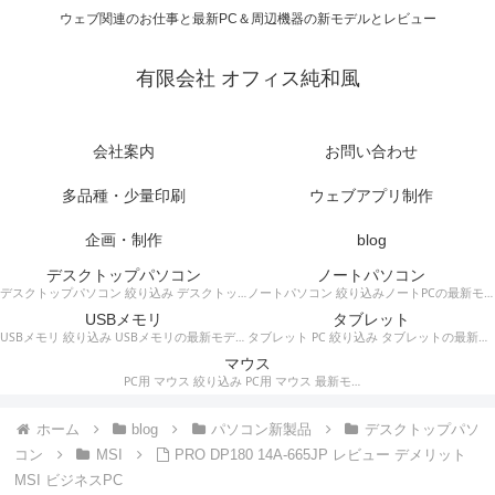
ウェブ関連のお仕事と最新PC＆周辺機器の新モデルとレビュー
有限会社 オフィス純和風
会社案内
お問い合わせ
多品種・少量印刷
ウェブアプリ制作
企画・制作
blog
デスクトップパソコン
ノートパソコン
デスクトップパソコン 絞り込み デスクトップPCの最新モデルやスペック・仕様に関する情報。
ノートパソコン 絞り込みノートPCの最新モデルやスペック・仕様に関する情報。
USBメモリ
タブレット
USBメモリ 絞り込み USBメモリの最新モデルやスペック・仕様に関する情報。
タブレット PC 絞り込み タブレットの最新モデルやスペック・仕様に関する情報。
マウス
PC用 マウス 絞り込み PC用 マウス 最新モデルやスペック・仕様に関する情報。ワイヤレスマウス、有線マウス、接続タイプなど。
ホーム
blog
パソコン新製品
デスクトップパソ
コン
MSI
PRO DP180 14A-665JP レビュー デメリット
MSI ビジネスPC