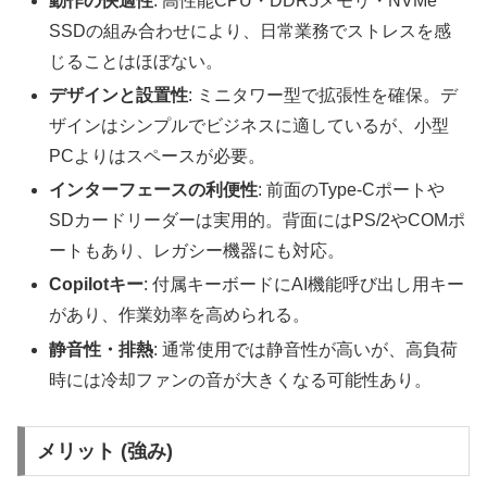
動作の快適性
: 高性能CPU・DDR5メモリ・NVMe
SSDの組み合わせにより、日常業務でストレスを感
じることはほぼない。
デザインと設置性
: ミニタワー型で拡張性を確保。デ
ザインはシンプルでビジネスに適しているが、小型
PCよりはスペースが必要。
インターフェースの利便性
: 前面のType-Cポートや
SDカードリーダーは実用的。背面にはPS/2やCOMポ
ートもあり、レガシー機器にも対応。
Copilotキー
: 付属キーボードにAI機能呼び出し用キー
があり、作業効率を高められる。
静音性・排熱
: 通常使用では静音性が高いが、高負荷
時には冷却ファンの音が大きくなる可能性あり。
メリット (強み)