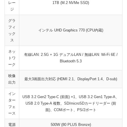
レー
1TB (M.2 NVMe SSD)
ジ
グラ
フィ
インテル UHD Graphics 770 (CPU内蔵)
ック
ス
ネッ
有線LAN: 2.5G + 1G デュアルLAN / 無線LAN: Wi-Fi 6E /
トワ
Bluetooth 5.3
ーク
映像
最大3画面出力対応 (HDMI 2.1、DisplayPort 1.4、D-sub)
出力
イン
USB 3.2 Gen2 Type-C (前面) ×1、USB 3.2 Gen1 Type-A、
ター
USB 2.0 Type-A 複数、SD/microSDカードリーダー (前
フェ
面)、COMポート、PS/2ポート
ース
電源
500W (80 PLUS Bronze)