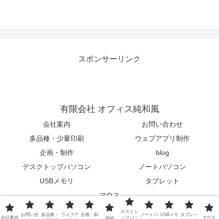
スポンサーリンク
有限会社 オフィス純和風
会社案内
お問い合わせ
多品種・少量印刷
ウェブアプリ制作
企画・制作
blog
デスクトップパソコン
ノートパソコン
USBメモリ
タブレット
マウス
© 2015-2026 有限会社 オフィス純和風.
デスクト
お問い合
多品種・
ウェブア
企画・制
ノートパ
USBメモ
タブレッ
会社案内
blog
ップパソ
マウス