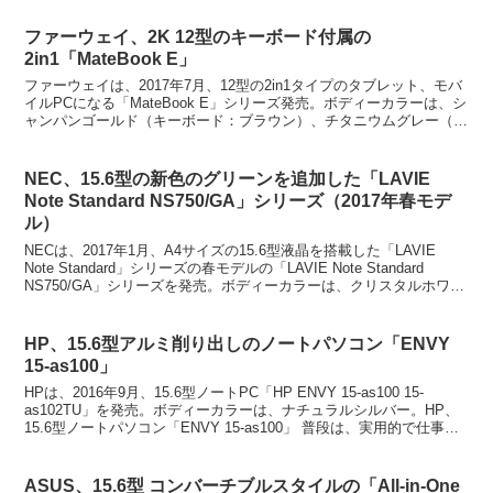
ファーウェイ、2K 12型のキーボード付属の
2in1「MateBook E」
ファーウェイは、2017年7月、12型の2in1タイプのタブレット、モバ
イルPCになる「MateBook E」シリーズ発売。ボディーカラーは、シ
ャンパンゴールド（キーボード：ブラウン）、チタニウムグレー（キ
ーボード：ブルー）の2カラーを揃え...
NEC、15.6型の新色のグリーンを追加した「LAVIE
Note Standard NS750/GA」シリーズ（2017年春モデ
ル）
NECは、2017年1月、A4サイズの15.6型液晶を搭載した「LAVIE
Note Standard」シリーズの春モデルの「LAVIE Note Standard
NS750/GA」シリーズを発売。ボディーカラーは、クリスタルホワイ
ト、ク...
HP、15.6型アルミ削り出しのノートパソコン「ENVY
15-as100」
HPは、2016年9月、15.6型ノートPC「HP ENVY 15-as100 15-
as102TU」を発売。ボディーカラーは、ナチュラルシルバー。HP、
15.6型ノートパソコン「ENVY 15-as100」 普段は、実用的で仕事の
効率が高...
ASUS、15.6型 コンバーチブルスタイルの「All-in-One