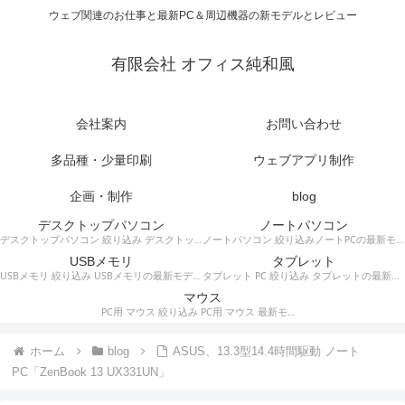
ウェブ関連のお仕事と最新PC＆周辺機器の新モデルとレビュー
有限会社 オフィス純和風
会社案内
お問い合わせ
多品種・少量印刷
ウェブアプリ制作
企画・制作
blog
デスクトップパソコン
ノートパソコン
デスクトップパソコン 絞り込み デスクトップPCの最新モデルやスペック・仕様に関する情報。
ノートパソコン 絞り込みノートPCの最新モデルやスペック・仕様に関する情報。
USBメモリ
タブレット
USBメモリ 絞り込み USBメモリの最新モデルやスペック・仕様に関する情報。
タブレット PC 絞り込み タブレットの最新モデルやスペック・仕様に関する情報。
マウス
PC用 マウス 絞り込み PC用 マウス 最新モデルやスペック・仕様に関する情報。ワイヤレスマウス、有線マウス、接続タイプなど。
ホーム
blog
ASUS、13.3型14.4時間駆動 ノート
PC「ZenBook 13 UX331UN」