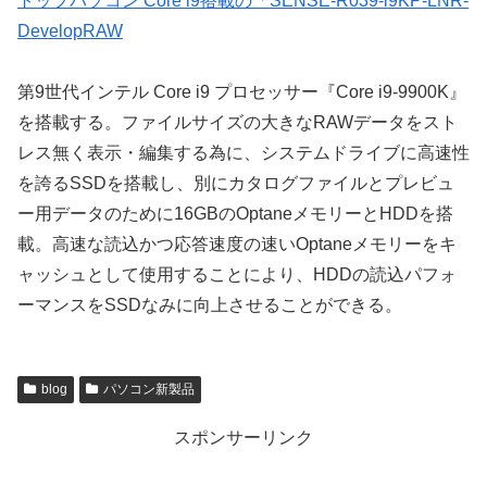
トップパソコン Core i9搭載の「SENSE-R039-i9KP-LNR-
DevelopRAW
第9世代インテル Core i9 プロセッサー『Core i9-9900K』
を搭載する。ファイルサイズの大きなRAWデータをスト
レス無く表示・編集する為に、システムドライブに高速性
を誇るSSDを搭載し、別にカタログファイルとプレビュ
ー用データのために16GBのOptaneメモリーとHDDを搭
載。高速な読込かつ応答速度の速いOptaneメモリーをキ
ャッシュとして使用することにより、HDDの読込パフォ
ーマンスをSSDなみに向上させることができる。
blog
パソコン新製品
スポンサーリンク