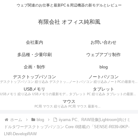
ウェブ関連のお仕事と最新PC＆周辺機器の新モデルとレビュー
有限会社 オフィス純和風
会社案内
お問い合わせ
多品種・少量印刷
ウェブアプリ制作
企画・制作
blog
デスクトップパソコン
ノートパソコン
デスクトップパソコン 絞り込み デスクトップPCの最新モデルやスペック・仕様に関する情報。
ノートパソコン 絞り込みノートPCの最新モデルやスペック・仕様に関する情報。
USBメモリ
タブレット
USBメモリ 絞り込み USBメモリの最新モデルやスペック・仕様に関する情報。
タブレット PC 絞り込み タブレットの最新モデルやスペック・仕様に関する情報。
マウス
PC用 マウス 絞り込み PC用 マウス 最新モデルやスペック・仕様に関する情報。ワイヤレスマウス、有線マウス、接続タイプなど。
ホーム
blog
iiyama PC、RAW現像[Lightroom]向けミ
ドルタワーデスクトップパソコン Core i9搭載の「SENSE-R039-i9KP-
LNR-DevelopRAW