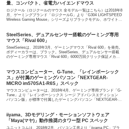
量、コンパクト、省電力ハイエンドマウス
ロジクール（ロジクールのマウス 全モデル一覧はこちら）は2018年8
月、ゲーミングブランド「ロジクールG」より「G304 LIGHTSPEED
Wireless Gaming Mouse」シリーズよりブラックモデル、ホワイトモ
デルの2モデル...
SteelSeries、デュアルセンサー搭載のゲーミング専用
マウス「Rival 600」
SteelSeriesは、2018年3月、ゲーミングマウス「Rival 600」を発売。
ボディーカラーは、ブラック。SteelSeries、デュアルセンサー搭載
のゲーミング専用マウス「Rival 600」6000万回クリック保証メカニ
カルス...
マウスコンピューター、G-Tune、「レインボーシック
ス」が付属のゲーミングパソコン「NEXTGEAR-
MICRO im570SA1-R6S」スペック
マウスコンピューターは、2018年4月、ゲーミング専用ブランド「G-
Tune」より「レインボーシックス シージ アドバンスエディション
パソコン版」が標準で付属したゲーミングパソコン「NEXTGEAR-
MICRO im570SA1-R6S」...
iiyama、3Dモデリング・モーションソフトウェア
「Maya(マヤ)」動作推奨のタワー型 PC スペック
ユニットコムは、2018年2月、パソコン工房より「iiyama PC」ブラ