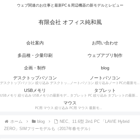
ウェブ関連のお仕事と最新PC＆周辺機器の新モデルとレビュー
有限会社 オフィス純和風
会社案内
お問い合わせ
多品種・少量印刷
ウェブアプリ制作
企画・制作
blog
デスクトップパソコン
ノートパソコン
デスクトップパソコン 絞り込み デスクトップPCの最新モデルやスペック・仕様に関する情報。
ノートパソコン 絞り込みノートPCの最新モデルやスペック・仕様に関する情報。
USBメモリ
タブレット
USBメモリ 絞り込み USBメモリの最新モデルやスペック・仕様に関する情報。
タブレット PC 絞り込み タブレットの最新モデルやスペック・仕様に関する情報。
マウス
PC用 マウス 絞り込み PC用 マウス 最新モデルやスペック・仕様に関する情報。ワイヤレスマウス、有線マウス、接続タイプなど。
ホーム
blog
NEC、11.6型 2in1 PC 「LAVIE Hybrid
ZERO」SIMフリーモデルも（2017年春モデル）