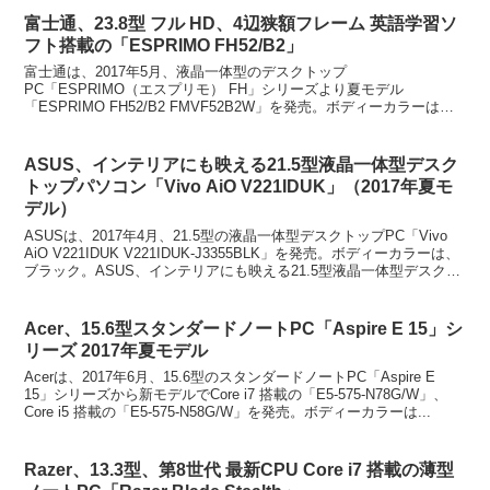
富士通、23.8型 フル HD、4辺狭額フレーム 英語学習ソ
フト搭載の「ESPRIMO FH52/B2」
富士通は、2017年5月、液晶一体型のデスクトップ
PC「ESPRIMO（エスプリモ） FH」シリーズより夏モデル
「ESPRIMO FH52/B2 FMVF52B2W」を発売。ボディーカラーは、
スノーホワイト。富士通、23.8型 フル HD、...
ASUS、インテリアにも映える21.5型液晶一体型デスク
トップパソコン「Vivo AiO V221IDUK」（2017年夏モ
デル）
ASUSは、2017年4月、21.5型の液晶一体型デスクトップPC「Vivo
AiO V221IDUK V221IDUK-J3355BLK」を発売。ボディーカラーは、
ブラック。ASUS、インテリアにも映える21.5型液晶一体型デスクト
ップパ...
Acer、15.6型スタンダードノートPC「Aspire E 15」シ
リーズ 2017年夏モデル
Acerは、2017年6月、15.6型のスタンダードノートPC「Aspire E
15」シリーズから新モデルでCore i7 搭載の「E5-575-N78G/W」、
Core i5 搭載の「E5-575-N58G/W」を発売。ボディーカラーは...
Razer、13.3型、第8世代 最新CPU Core i7 搭載の薄型