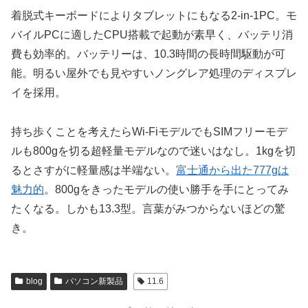
着脱式キーボードによりタブレットにもなる2-in-1PC。モ
バイルPCに適したCPU搭載で起動が素早く、バッテリ消
費も効率的。バッテリーは、10.3時間の長時間駆動が可
能。明るい屋外でも見やすいノングレア処理のディスプレ
イを採用。
持ち歩くことを考えたらWi-FiモデルでもSIMフリーモデ
ルも800gを切る超軽量モデルなので迷いはなし。1kgを切
るとさすがに軽量感は半端ない。
富士通から出た777gは
魅力的
。800gをきったモデルの使い勝手を手にとってみ
たくなる。しかも13.3型。言葉がみつからないほどの驚
き。
blog
パソコン新製品
11.6