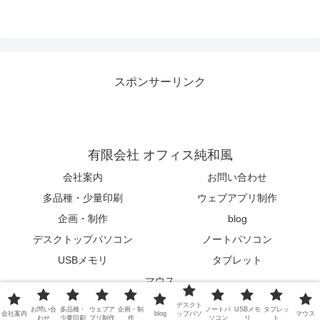
スポンサーリンク
有限会社 オフィス純和風
会社案内
お問い合わせ
多品種・少量印刷
ウェブアプリ制作
企画・制作
blog
デスクトップパソコン
ノートパソコン
USBメモリ
タブレット
マウス
© 2015-2026 有限会社 オフィス純和風.
デスクト
お問い合
多品種・
ウェブア
企画・制
ノートパ
USBメモ
タブレッ
会社案内
blog
ップパソ
マウス
わせ
少量印刷
プリ制作
作
ソコン
リ
ト