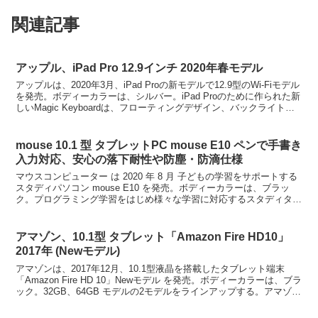
関連記事
アップル、iPad Pro 12.9インチ 2020年春モデル
アップルは、2020年3月、iPad Proの新モデルで12.9型のWi-Fiモデル
を発売。ボディーカラーは、シルバー。iPad Proのために作られた新
しいMagic Keyboardは、フローティングデザイン、バックライトキ
ーボードそし...
mouse 10.1 型 タブレットPC mouse E10 ペンで手書き
入力対応、安心の落下耐性や防塵・防滴仕様
マウスコンピューター は 2020 年 8 月 子どもの学習をサポートする
スタディパソコン mouse E10 を発売。ボディーカラーは、ブラッ
ク。プログラミング学習をはじめ様々な学習に対応するスタディタブ
レットPC。落下の衝撃に強く、防塵...
アマゾン、10.1型 タブレット「Amazon Fire HD10」
2017年 (Newモデル)
アマゾンは、2017年12月、10.1型液晶を搭載したタブレット端末
「Amazon Fire HD 10」Newモデル を発売。ボディーカラーは、ブラ
ック。32GB、64GB モデルの2モデルをラインアップする。アマゾ
ン、10.1型 タブレ...