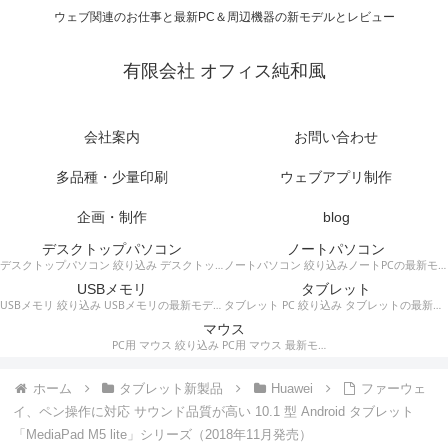
ウェブ関連のお仕事と最新PC＆周辺機器の新モデルとレビュー
有限会社 オフィス純和風
会社案内
お問い合わせ
多品種・少量印刷
ウェブアプリ制作
企画・制作
blog
デスクトップパソコン
ノートパソコン
デスクトップパソコン 絞り込み デスクトップPCの最新モデルやスペック・仕様に関する情報。
ノートパソコン 絞り込みノートPCの最新モデルやスペック・仕様に関する情報。
USBメモリ
タブレット
USBメモリ 絞り込み USBメモリの最新モデルやスペック・仕様に関する情報。
タブレット PC 絞り込み タブレットの最新モデルやスペック・仕様に関する情報。
マウス
PC用 マウス 絞り込み PC用 マウス 最新モデルやスペック・仕様に関する情報。ワイヤレスマウス、有線マウス、接続タイプなど。
ホーム
タブレット新製品
Huawei
ファーウェ
イ、ペン操作に対応 サウンド品質が高い 10.1 型 Android タブレット
「MediaPad M5 lite」シリーズ（2018年11月発売）