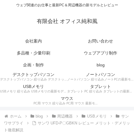
ウェブ関連のお仕事と最新PC＆周辺機器の新モデルとレビュー
有限会社 オフィス純和風
会社案内
お問い合わせ
多品種・少量印刷
ウェブアプリ制作
企画・制作
blog
デスクトップパソコン
ノートパソコン
デスクトップパソコン 絞り込み デスクトップPCの最新モデルやスペック・仕様に関する情報。
ノートパソコン 絞り込みノートPCの最新モデルやスペック・仕様に関する情報。
USBメモリ
タブレット
USBメモリ 絞り込み USBメモリの最新モデルやスペック・仕様に関する情報。
タブレット PC 絞り込み タブレットの最新モデルやスペック・仕様に関する情報。
マウス
PC用 マウス 絞り込み PC用 マウス 最新モデルやスペック・仕様に関する情報。ワイヤレスマウス、有線マウス、接続タイプなど。
ホーム
blog
周辺機器
USBメモリ
サン
ワサプライ
サンワ UFD-P〇GBKN レビュー メリット・デメリッ
ト徹底解説